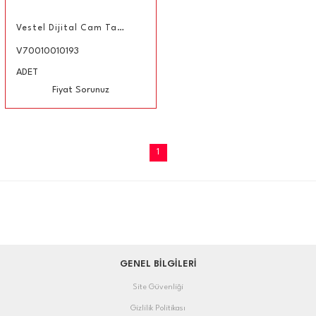
Vestel Dijital Cam Tartı
V70010010193
ADET
Fiyat Sorunuz
1
GENEL BİLGİLERİ
Site Güvenliği
Gizlilik Politikası