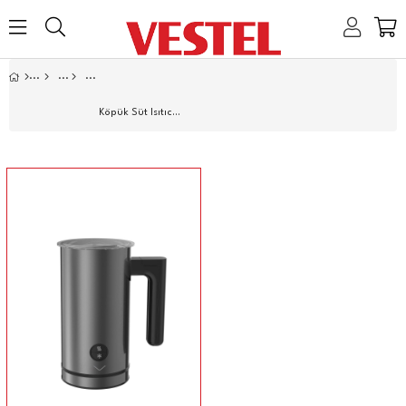
Home
Link
Link
Link
Link
Köpük Süt Isıtıcısı