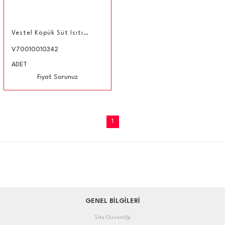
Vestel Köpük Süt Isıtıcı DX
V70010010342
ADET
Fiyat Sorunuz
1
GENEL BİLGİLERİ
Site Güvenliği