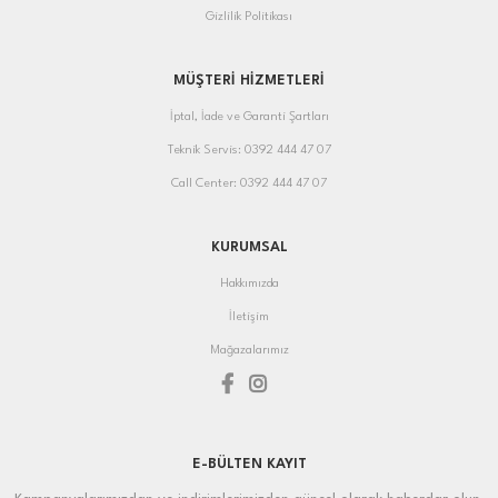
Gizlilik Politikası
MÜŞTERİ HİZMETLERİ
İptal, İade ve Garanti Şartları
Teknik Servis: 0392 444 47 07
Call Center: 0392 444 47 07
KURUMSAL
Hakkımızda
İletişim
Mağazalarımız
E-BÜLTEN KAYIT