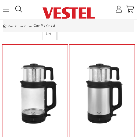
Home
Çay Makinesi
Link
Link
Link
Link