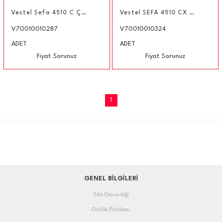
Vestel Sefa 4510 C Çay Makinesi
Vestel SEFA 4510 CX Çay Makinesi
V70010010287
V70010010324
ADET
ADET
Fiyat Sorunuz
Fiyat Sorunuz
1
GENEL BİLGİLERİ
Site Güvenliği
Gizlilik Politikası