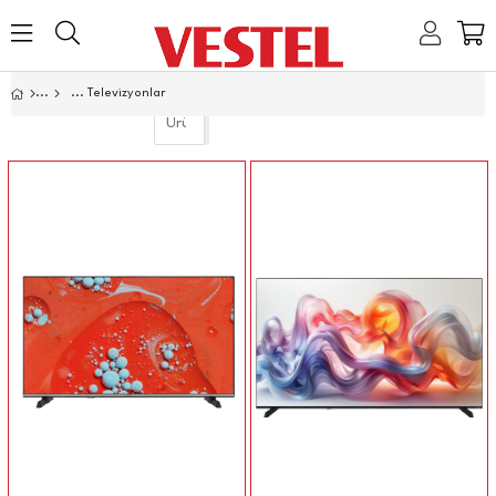
Home
Televizyonlar
Link
Link
Link
Link