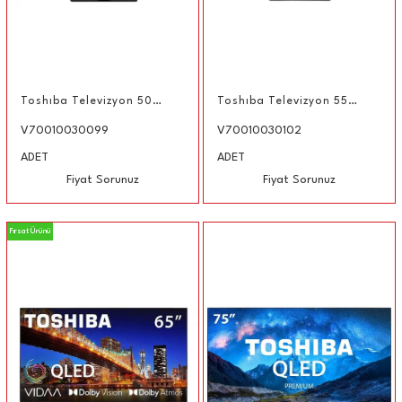
Toshıba Televizyon 50QV3F63DG 50'' QLED 4K Vıdaa TV 127 cm
Toshıba Televizyon 55QV3F63DG 55'' QLED 4K Vıdaa TV 140 cm
V70010030099
V70010030102
ADET
ADET
Fiyat Sorunuz
Fiyat Sorunuz
Fırsat Ürünü