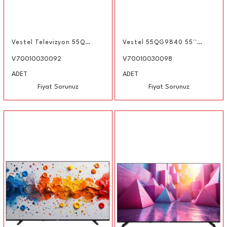
Vestel Televizyon 55Q9550T 55'' 140 Ekran 4K QLED Android TV
Vestel 55QG9840 55'' 139 Ekran 4K Smart QLED Google TV
V70010030092
V70010030098
ADET
ADET
Fiyat Sorunuz
Fiyat Sorunuz