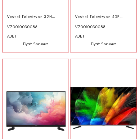
Vestel Televizyon 32H5550T LED TV 32" LED TV (80 cm) HD
Vestel Televizyon 43F9550T FULL HD ANDROİD LED TV 43" (108 cm)
V70010030086
V70010030088
ADET
ADET
Fiyat Sorunuz
Fiyat Sorunuz