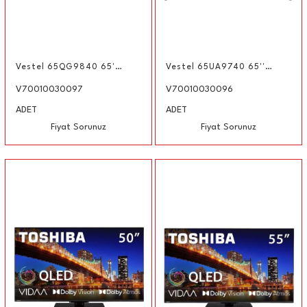
Vestel 65QG9840 65'' 164 Ekran 4K Smart QLED Google TV
Vestel 65UA9740 65'' 164 Ekran 4K Smart Android TV
V70010030097
V70010030096
ADET
ADET
Fiyat Sorunuz
Fiyat Sorunuz