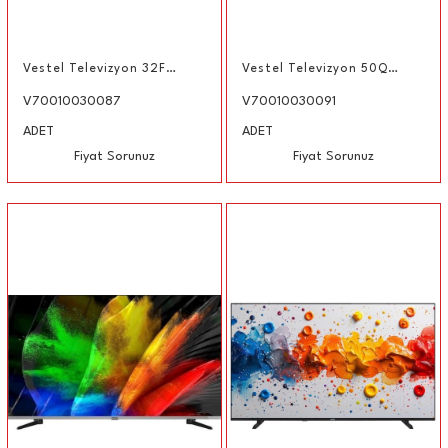
Vestel Televizyon 32F9550T FULL HD TV 32" 80cm
Vestel Televizyon 50Q9550T 50'' 127 Ekran 4K Android TV
V70010030087
V70010030091
ADET
ADET
Fiyat Sorunuz
Fiyat Sorunuz