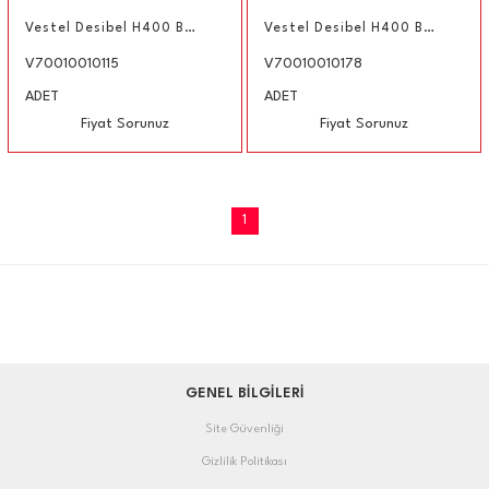
Vestel Desibel H400 Bluetooth Hoparlör Kırmızı
Vestel Desibel H400 Bluetooth Hoparlör Mavi
V70010010115
V70010010178
ADET
ADET
Fiyat Sorunuz
Fiyat Sorunuz
1
GENEL BİLGİLERİ
Site Güvenliği
Gizlilik Politikası