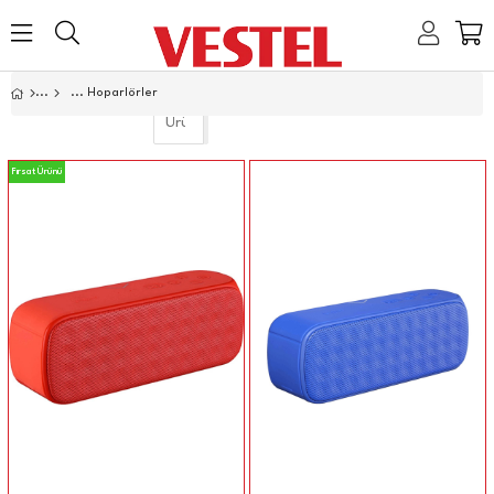
Home
Hoparlörler
Link
Link
Link
Link
Fırsat Ürünü