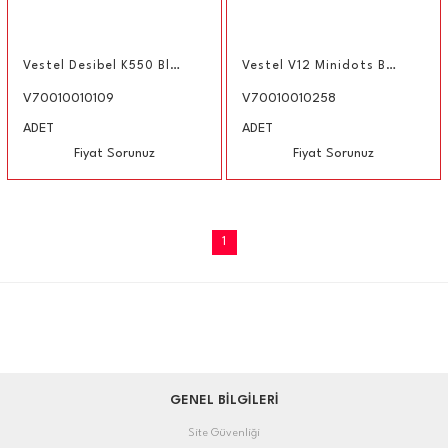
Vestel Desibel K550 Bluetooth Kulaklık Gold
Vestel V12 Minidots Beyaz Kulakiçi Bluetooth Kulaklık
V70010010109
V70010010258
ADET
ADET
Fiyat Sorunuz
Fiyat Sorunuz
1
GENEL BİLGİLERİ
Site Güvenliği