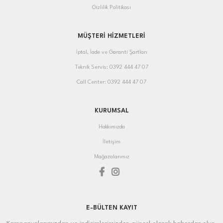
Gizlilik Politikası
MÜŞTERİ HİZMETLERİ
İptal, İade ve Garanti Şartları
Teknik Servis: 0392 444 47 07
Call Center: 0392 444 47 07
KURUMSAL
Hakkımızda
İletişim
Mağazalarımız
E-BÜLTEN KAYIT