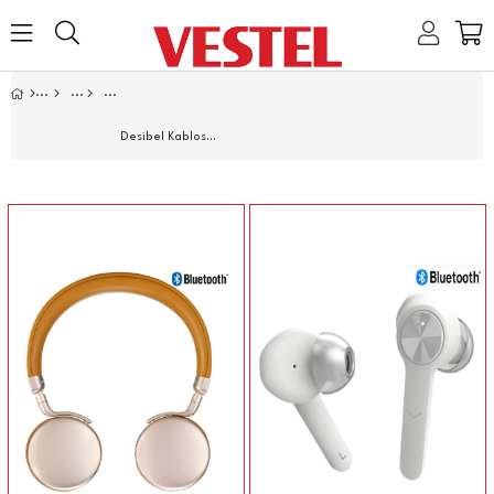
Home
Link
Link
Link
Link
Desibel Kablosuz Kulaklıklar