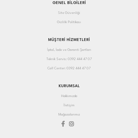
GENEL BİLGİLERİ
Site Güvenliği
Gizlilik Politikası
MÜŞTERİ HİZMETLERİ
İptal, İade ve Garanti Şartları
Teknik Servis: 0392 444 47 07
Call Center: 0392 444 47 07
KURUMSAL
Hakkımızda
İletişim
Mağazalarımız