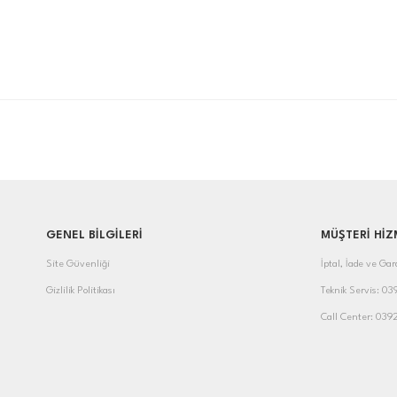
GENEL BİLGİLERİ
MÜŞTERİ HİZ
Site Güvenliği
İptal, İade ve Gar
Gizlilik Politikası
Teknik Servis: 0
Call Center: 039