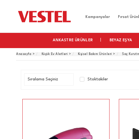
Home
Kampanyalar
Fırsat Ürünl
ANKASTRE ÜRÜNLER
BEYAZ EŞYA
Anasayfa
>
Küçük Ev Aletleri
>
Kişisel Bakım Ürünleri
>
Saç Kurut
Stoktakiler