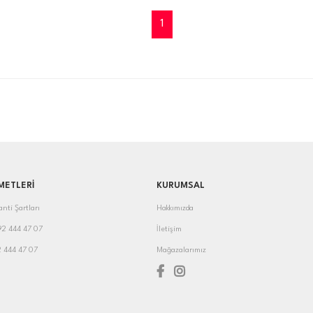
1
METLERİ
KURUMSAL
anti Şartları
Hakkımızda
392 444 47 07
İletişim
2 444 47 07
Mağazalarımız