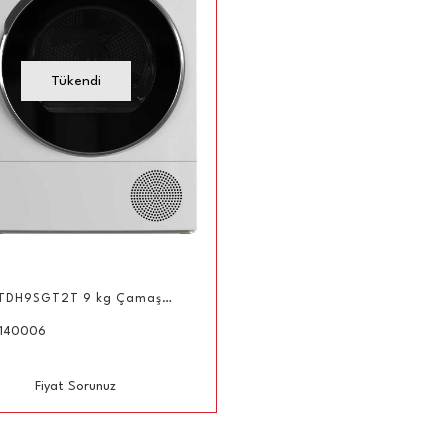
Tükendi
Vestel TDH9SGT2T 9 kg Çamaşır Kurutma Makinesi Beyaz
140006
Fiyat Sorunuz