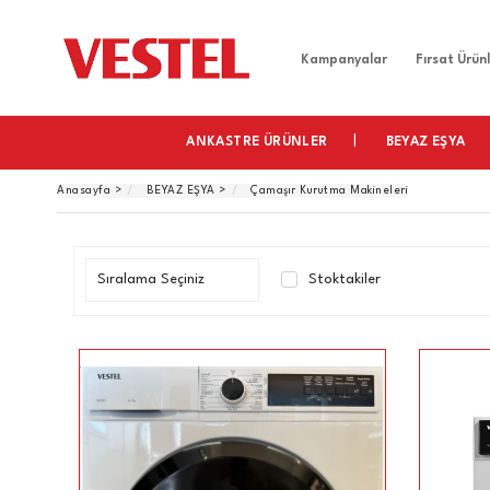
Home
Kampanyalar
Fırsat Ürünl
ANKASTRE ÜRÜNLER
BEYAZ EŞYA
Anasayfa
>
BEYAZ EŞYA
>
Çamaşır Kurutma Makineleri
Stoktakiler