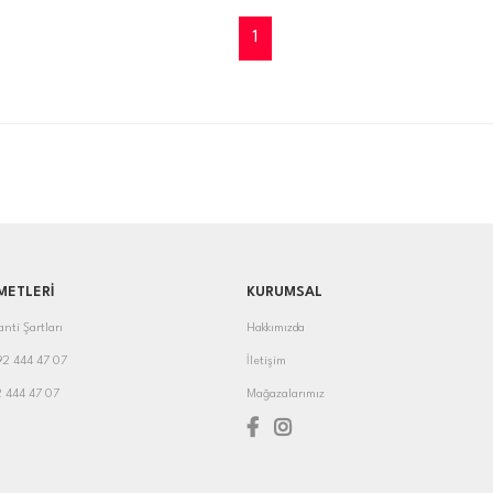
1
METLERİ
KURUMSAL
anti Şartları
Hakkımızda
392 444 47 07
İletişim
2 444 47 07
Mağazalarımız