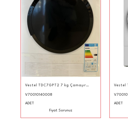
Vestel TDC7GPT2 7 kg Çamaşır Kurutma Makinesi Beyaz
V70010140008
V70010
Link
ADET
ADET
Fiyat Sorunuz