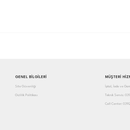
GENEL BİLGİLERİ
MÜŞTERİ HİZ
Site Güvenliği
İptal, İade ve Gar
Gizlilik Politikası
Teknik Servis: 0
Call Center: 039