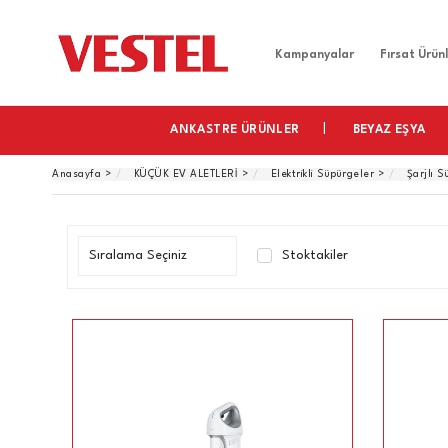
Home
Kampanyalar
Fırsat Ürünl
ANKASTRE ÜRÜNLER
BEYAZ EŞYA
Anasayfa
>
KÜÇÜK EV ALETLERİ
>
Elektrikli Süpürgeler
>
Şarjlı 
Stoktakiler