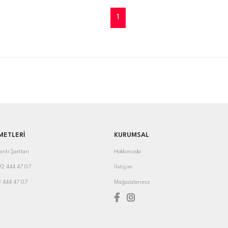
1
METLERİ
KURUMSAL
anti Şartları
Hakkımızda
392 444 47 07
İletişim
2 444 47 07
Mağazalarımız