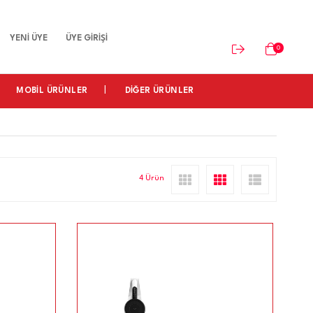
YENİ ÜYE
ÜYE GİRİŞİ
0
MOBİL ÜRÜNLER
DİĞER ÜRÜNLER
4 Ürün