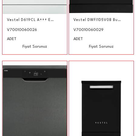
Vestel D619CL A+++ Ekonomi Programlı Bulaşık Makinesi
Vestel DWFI1D5V0B Bulaşık Makinesi
V70010060026
V70010060029
ADET
ADET
Fiyat Sorunuz
Fiyat Sorunuz