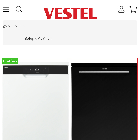
Home
Link
Link
Link
Link
Bulaşık Makineleri
Fırsat Ürünü