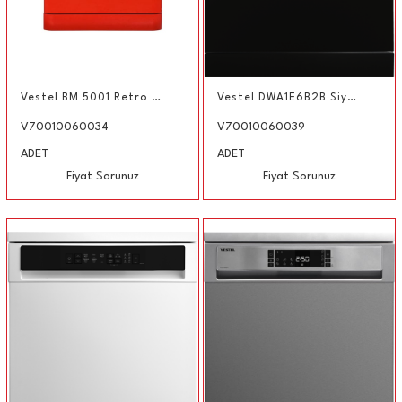
Vestel BM 5001 Retro Kırmızı 5 Programlı Bulaşık Makinesi
Vestel DWA1E6B2B Siyah Bulaşık Makinesi
V70010060034
V70010060039
ADET
ADET
Fiyat Sorunuz
Fiyat Sorunuz