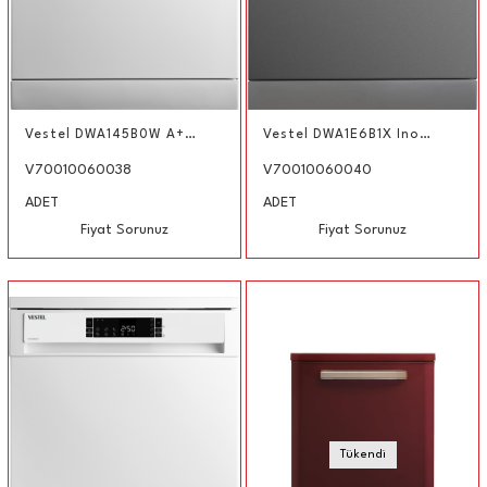
Vestel DWA145B0W A++ Ekonomi Programlı Bulaşık Makinesi
Vestel DWA1E6B1X Inox Bulaşık Makinesi
V70010060038
V70010060040
ADET
ADET
Fiyat Sorunuz
Fiyat Sorunuz
Tükendi