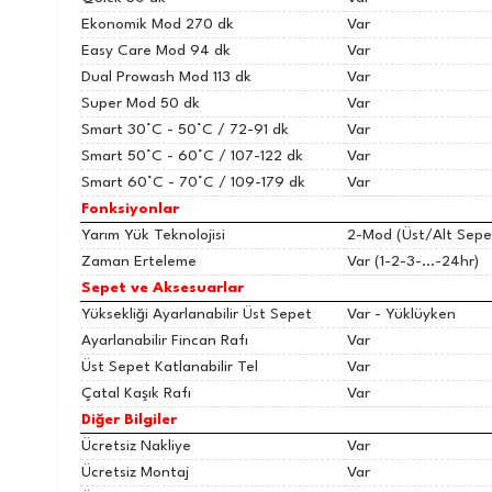
Ekonomik Mod 270 dk
Var
Easy Care Mod 94 dk
Var
Dual Prowash Mod 113 dk
Var
Super Mod 50 dk
Var
Smart 30°C - 50°C / 72-91 dk
Var
Smart 50°C - 60°C / 107-122 dk
Var
Smart 60°C - 70°C / 109-179 dk
Var
Fonksiyonlar
Yarım Yük Teknolojisi
2-Mod (Üst/Alt Sepe
Zaman Erteleme
Var (1-2-3-...-24hr)
Sepet ve Aksesuarlar
Yüksekliği Ayarlanabilir Üst Sepet
Var - Yüklüyken
Ayarlanabilir Fincan Rafı
Var
Üst Sepet Katlanabilir Tel
Var
Çatal Kaşık Rafı
Var
Diğer Bilgiler
Ücretsiz Nakliye
Var
Ücretsiz Montaj
Var