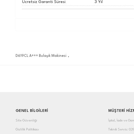
Ücretsiz Garanti Süresi
3 Yıl
,
D619CL A+++ Bulaşık Makinesi
GENEL BİLGİLERİ
MÜŞTERİ HİZ
Site Güvenliği
İptal, İade ve Gar
Gizlilik Politikası
Teknik Servis: 0