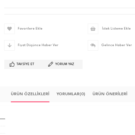
Favorilere Ekle
İstek Listeme Ekle
Fiyat Düşünce Haber Ver
Gelince Haber Ver
TAVSIYE ET
YORUM YAZ
ÜRÜN ÖZELLIKLERI
YORUMLAR
(0)
ÜRÜN ÖNERILERI