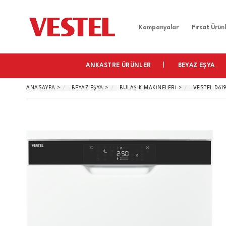
Home
Kampanyalar
Fırsat Ürünl
ANKASTRE ÜRÜNLER
BEYAZ EŞYA
ANASAYFA
>
BEYAZ EŞYA
>
BULAŞIK MAKINELERI
>
VESTEL D61