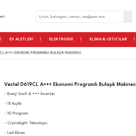
eri
EV ALETLERİ
ELEKTRONİK
KLİMA & ISITICILAR
9CL A+++ EKONOMI PROGRAMLI BULAŞIK MAKINESI
Vestel D619CL A+++ Ekonomi Programlı Bulaşık Makines
-
Enerji Sınıfı A
+++ İnverter
-
15 Kişilik
-
10 Program
-
Crystalight Teknolojisi
-
Led Ekran