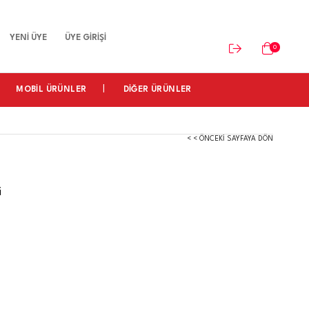
YENİ ÜYE
ÜYE GİRİŞİ
0
MOBİL ÜRÜNLER
DİĞER ÜRÜNLER
< < ÖNCEKI SAYFAYA DÖN
i