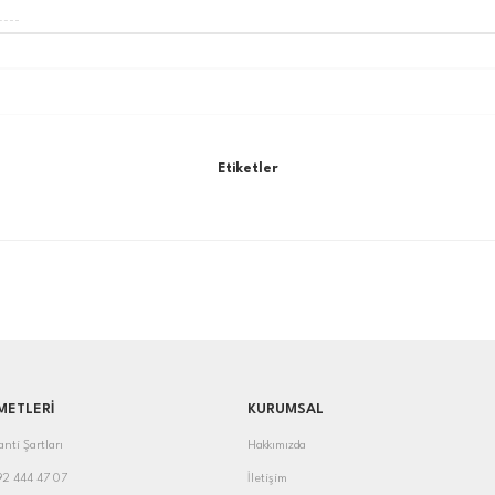
Etiketler
METLERİ
KURUMSAL
anti Şartları
Hakkımızda
392 444 47 07
İletişim