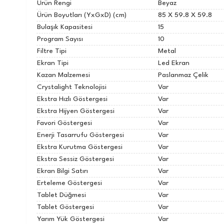
Ürün Rengi
Beyaz
Ürün Boyutları (YxGxD) (cm)
85 X 59.8 X 59.8
Bulaşık Kapasitesi
15
Program Sayısı
10
Filtre Tipi
Metal
Ekran Tipi
Led Ekran
Kazan Malzemesi
Paslanmaz Çelik
Crystalight Teknolojisi
Var
Ekstra Hızlı Göstergesi
Var
Ekstra Hijyen Göstergesi
Var
Favori Göstergesi
Var
Enerji Tasarrufu Göstergesi
Var
Ekstra Kurutma Göstergesi
Var
Ekstra Sessiz Göstergesi
Var
Ekran Bilgi Satırı
Var
Erteleme Göstergesi
Var
Tablet Düğmesi
Var
Link
Tablet Göstergesi
Var
Yarım Yük Göstergesi
Var