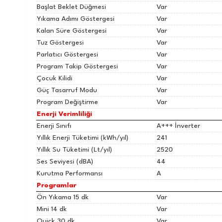
Başlat Beklet Düğmesi
Var
Yıkama Adımı Göstergesi
Var
Kalan Süre Göstergesi
Var
Tuz Göstergesi
Var
Parlatıcı Göstergesi
Var
Program Takip Göstergesi
Var
Çocuk Kilidi
Var
Güç Tasarruf Modu
Var
Program Değiştirme
Var
Enerji Verimliliği
Enerji Sınıfı
A+++ İnverter
Yıllık Enerji Tüketimi (kWh/yıl)
241
Yıllık Su Tüketimi (Lt/yıl)
2520
Ses Seviyesi (dBA)
44
Kurutma Performansı
A
Programlar
Ön Yıkama 15 dk
Var
Mini 14 dk
Var
Quick 30 dk
Var