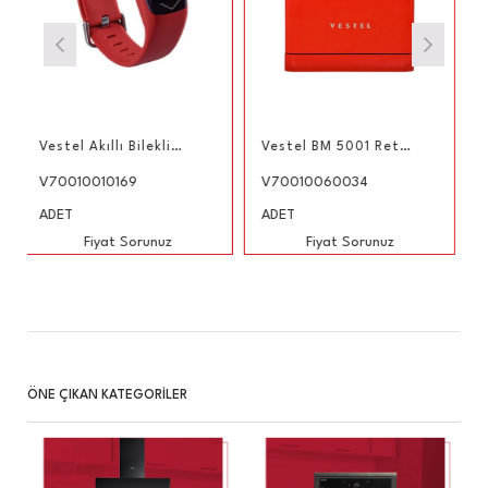
Vestel Akıllı Bileklik Kırmızı
Vestel BM 5001 Retro Kırmızı 5 Programlı Bulaşık Makinesi
0010010169
V70010060034
V70010
DET
ADET
ADET
Fiyat Sorunuz
Fiyat Sorunuz
Fi
ÖNE ÇIKAN KATEGORİLER