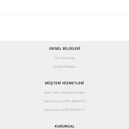
GENEL BİLGİLERİ
Site Güvenliği
Gizlilik Politikası
MÜŞTERİ HİZMETLERİ
İptal, İade ve Garanti Şartları
Teknik Servis: 0392 444 47 07
Call Center: 0392 444 47 07
KURUMSAL