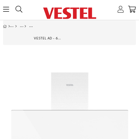
Home
Link
Link
Link
Link
VESTEL AD - 63330 B ANKASTRE DAVLUMBAZ BEYAZ