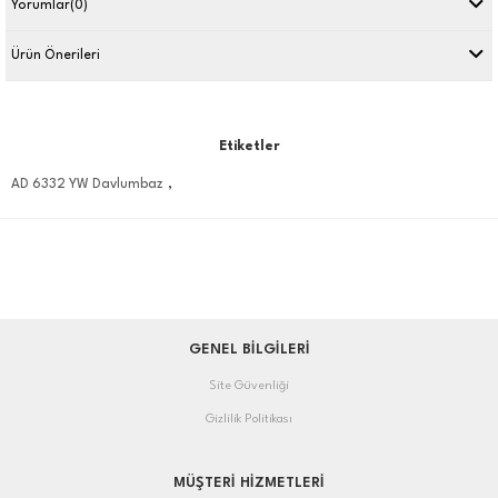
Yorumlar
(0)
Ürün Önerileri
Etiketler
,
AD 6332 YW Davlumbaz
GENEL BİLGİLERİ
Site Güvenliği
Gizlilik Politikası
MÜŞTERİ HİZMETLERİ