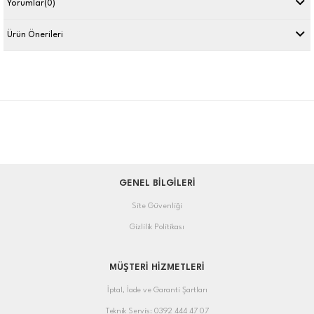
Yorumlar
(0)
Ürün Önerileri
GENEL BİLGİLERİ
Site Güvenliği
Gizlilik Politikası
MÜŞTERİ HİZMETLERİ
İptal, İade ve Garanti Şartları
Teknik Servis: 0392 444 47 07