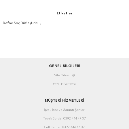
Etiketler
,
Defne Saç Düzleştirici
GENEL BİLGİLERİ
Site Güvenliği
Gizlilik Politikası
MÜŞTERİ HİZMETLERİ
İptal, İade ve Garanti Şartları
Teknik Servis: 0392 444 47 07
Call Center: 0392 444 47 07