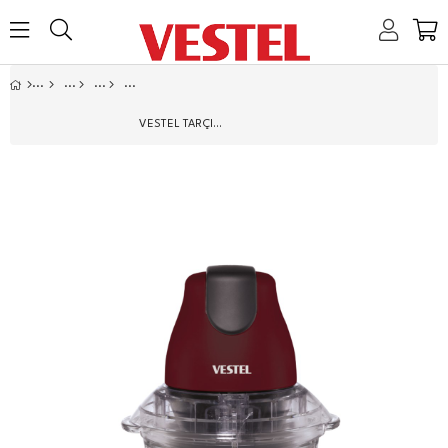
Home
Link
Link
Link
Link
VESTEL TARÇIN 6000 BD CAM DOĞRAYICI