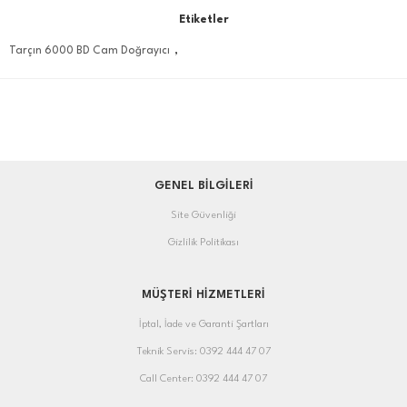
Etiketler
,
Tarçın 6000 BD Cam Doğrayıcı
GENEL BİLGİLERİ
Site Güvenliği
Gizlilik Politikası
MÜŞTERİ HİZMETLERİ
İptal, İade ve Garanti Şartları
Teknik Servis: 0392 444 47 07
Call Center: 0392 444 47 07