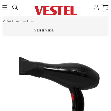
Home
Link
Link
Link
Link
VESTEL VSK 5024 SAÇ KURUTMA VE FÖN MAKINESI