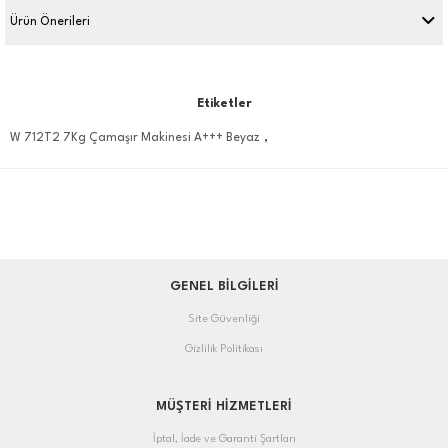
Ürün Önerileri
Etiketler
,
W 712T2 7Kg Çamaşır Makinesi A+++ Beyaz
GENEL BİLGİLERİ
Site Güvenliği
Gizlilik Politikası
MÜŞTERİ HİZMETLERİ
İptal, İade ve Garanti Şartları