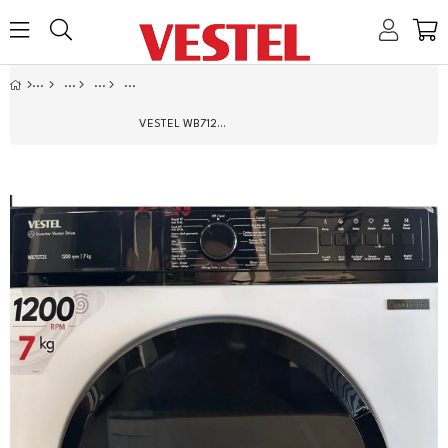
Home
Link
Link
Link
Link
VESTEL WB712T2 S 7KG ÇAMAŞIR MAKINESI A+++ BEYAZ