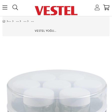
Home
Link
Link
Link
Link
VESTEL YOĞURT MAKINESI